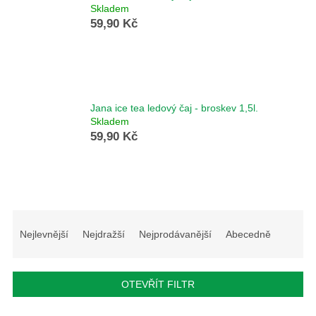
Skladem
59,90 Kč
Jana ice tea ledový čaj - broskev 1,5l.
Skladem
59,90 Kč
Ř
a
Nejlevnější
Nejdražší
Nejprodávanější
Abecedně
z
e
n
OTEVŘÍT FILTR
í
p