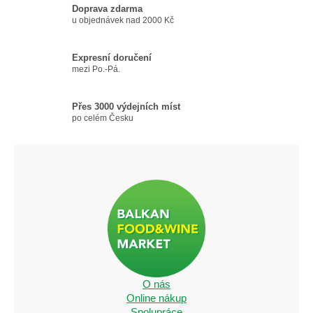
c
Doprava zdarma
í
u objednávek nad 2000 Kč
p
r
v
Expresní doručení
k
mezi Po.-Pá.
y
v
Přes 3000 výdejních míst
ý
po celém Česku
p
i
s
u
O nás
Online nákup
Spolupráce