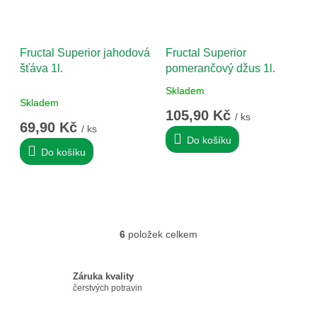
Fructal Superior jahodová
Fructal Superior
šťáva 1l.
pomerančový džus 1l.
Skladem
Průměrné
Skladem
hodnocení
105,90 Kč
/ ks
produktu
69,90 Kč
/ ks
je
Do košíku
5,0
Do košíku
z
5
hvězdiček.
6
položek celkem
O
v
l
Záruka kvality
á
čerstvých potravin
d
a