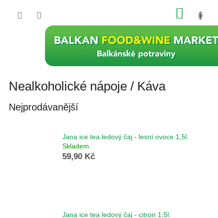
Přejít
NÁKU
na
obsah
KOŠÍK
Nealkoholické nápoje / Káva
Nejprodávanější
Jana ice tea ledový čaj - lesní ovoce 1,5l.
Skladem
59,90 Kč
Jana ice tea ledový čaj - citron 1,5l.