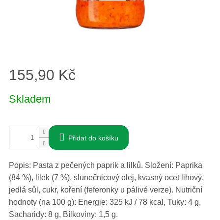
155,90 Kč
Měrná
Skladem
cena:
Přidat do košíku
Popis: Pasta z pečených paprik a lilků. Složení: Paprika
(84 %), lilek (7 %), slunečnicový olej, kvasný ocet lihový,
jedlá sůl, cukr, koření (feferonky u pálivé verze). Nutriční
hodnoty (na 100 g): Energie: 325 kJ / 78 kcal, Tuky: 4 g,
Sacharidy: 8 g, Bílkoviny: 1,5 g.