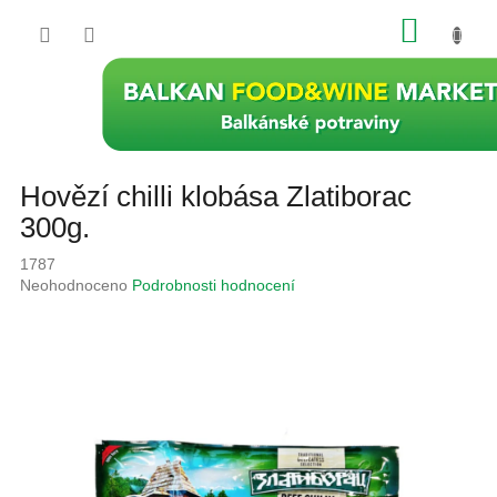
Přejít
NÁKU
na
obsah
KOŠÍK
Hovězí chilli klobása Zlatiborac
300g.
1787
Průměrné
Neohodnoceno
Podrobnosti hodnocení
hodnocení
produktu
je
0,0
z
5
hvězdiček.