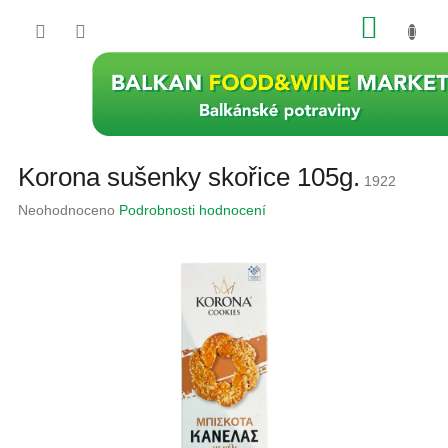
Přejít
NÁKU
na
obsah
KOŠÍK
Korona sušenky skořice 105g.
1922
Průměrné
Neohodnoceno
Podrobnosti hodnocení
hodnocení
produktu
je
0,0
z
5
hvězdiček.