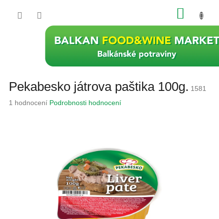
Přejít
NÁKU
na
obsah
KOŠÍK
Pekabesko játrova paštika 100g.
1581
Průměrné
1 hodnocení
Podrobnosti hodnocení
hodnocení
produktu
je
5,0
z
5
hvězdiček.