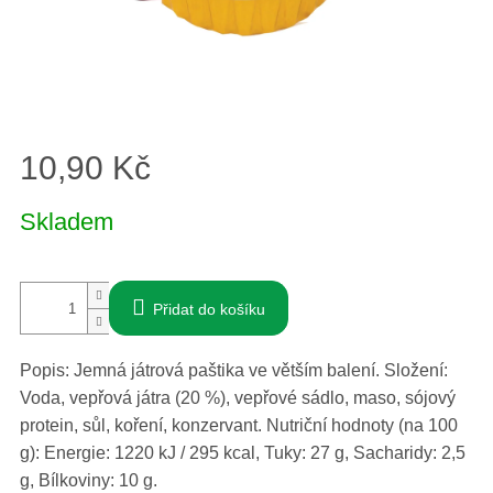
10,90 Kč
Měrná
Skladem
cena:
Přidat do košíku
Popis: Jemná játrová paštika ve větším balení. Složení:
Voda, vepřová játra (20 %), vepřové sádlo, maso, sójový
protein, sůl, koření, konzervant. Nutriční hodnoty (na 100
g): Energie: 1220 kJ / 295 kcal, Tuky: 27 g, Sacharidy: 2,5
g, Bílkoviny: 10 g.