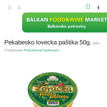
Přejít
NÁKU
na
obsah
KOŠÍK
Pekabesko lovecka paštika 50g.
1551
Průměrné
1 hodnocení
Podrobnosti hodnocení
hodnocení
produktu
je
1,0
z
5
hvězdiček.