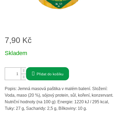
7,90 Kč
Měrná
Skladem
cena:
Přidat do košíku
Popis: Jemná masová paštika v malém balení. Složení:
Voda, maso (20 %), sójový protein, sůl, koření, konzervant.
Nutriční hodnoty (na 100 g): Energie: 1220 kJ / 295 kcal,
Tuky: 27 g, Sacharidy: 2,5 g, Bílkoviny: 10 g.