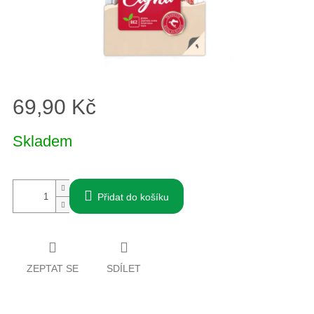
69,90 Kč
Měrná
Skladem
cena:
Přidat do košíku
ZEPTAT SE
SDÍLET