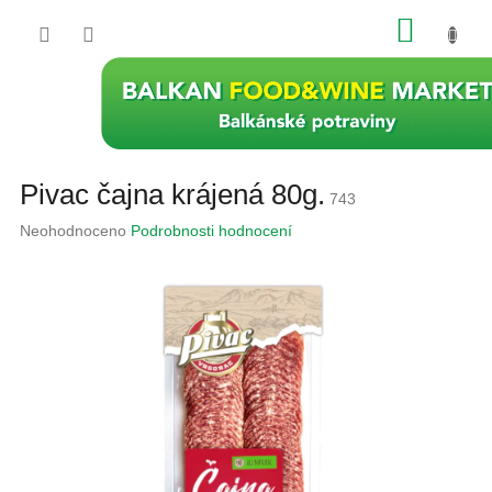
Přejít
NÁKU
na
obsah
KOŠÍK
Pivac čajna krájená 80g.
743
Průměrné
Neohodnoceno
Podrobnosti hodnocení
hodnocení
produktu
je
0,0
z
5
hvězdiček.