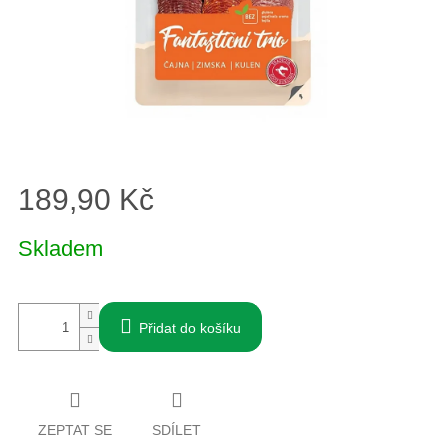
189,90 Kč
Měrná
Skladem
cena:
Přidat do košíku
ZEPTAT SE
SDÍLET