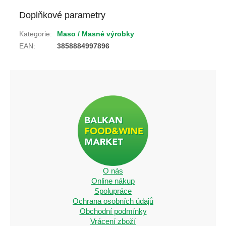
Doplňkové parametry
Kategorie
:
Maso / Masné výrobky
EAN
:
3858884997896
O nás
Online nákup
Spolupráce
Ochrana osobních údajů
Obchodní podmínky
Vrácení zboží