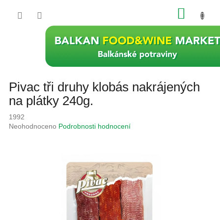
Přejít
NÁKU
na
obsah
KOŠÍK
Pivac tři druhy klobás nakrájených
na plátky 240g.
1992
Průměrné
Neohodnoceno
Podrobnosti hodnocení
hodnocení
produktu
je
0,0
z
5
hvězdiček.